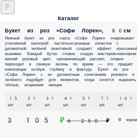
Каталог
Букет из роз «Софи Лорен», 80см
Нежный букет из роз сорта «Софи Лорен» очаровывает
утончённой палитрой: пастельно‑розовые лепестки с
деликатной зелёной окантовкой создают эффект изысканно
вышивки. Каждый бутон словно создан мастером‑ювелиром
мягкий розовый цвет, напоминающий рассвет, плавно
переходит в свежую зелень по краям — это придаёт
композиции особую глубину и фактуру. Букет из роз
«Софи Лорен» с их деликатным сочетанием розового и
зелёного подойдёт для моментов, когда хочется выразить
тёплые, искренние эмоции.
15
21
31
41
51
71
101
шт.
шт.
шт.
шт.
шт.
шт.
шт.
3 105 ₽
В корзи
6 250 ₽