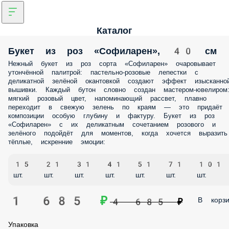
Каталог
Букет из роз «Софиларен», 40 см
Нежный букет из роз сорта «Софиларен» очаровывает утончённой
палитрой: пастельно‑розовые лепестки с деликатной зелёной
окантовкой создают эффект изысканной вышивки. Каждый бутон
словно создан мастером‑ювелиром: мягкий розовый цвет,
напоминающий рассвет, плавно переходит в свежую зелень по кра
— это придаёт композиции особую глубину и фактуру. Букет из роз
«Софиларен» с их деликатным сочетанием розового и зелёного
подойдёт для моментов, когда хочется выразить тёплые, искренние
эмоции:
15 шт.
21 шт.
31 шт.
41 шт.
51 шт.
71 шт.
101 шт.
1 685 ₽
В корз
4 685 ₽
Упаковка
Лента