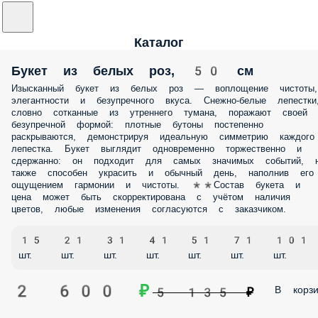
Каталог
Букет из белых роз, 50 см
Изысканный букет из белых роз — воплощение чистоты,
элегантности и безупречного вкуса. Снежно‑белые лепестки
словно сотканные из утреннего тумана, поражают своей
безупречной формой: плотные бутоны постепенно
раскрываются, демонстрируя идеальную симметрию каждого
лепестка. Букет выглядит одновременно торжественно и
сдержанно: он подходит для самых значимых событий, 
также способен украсить и обычный день, наполнив его
ощущением гармонии и чистоты. **Состав букета и
цена может быть скорректирована с учётом наличия
цветов, любые изменения согласуются с заказчиком.
15
21
31
41
51
71
101
шт.
шт.
шт.
шт.
шт.
шт.
шт.
2 600 ₽
В корзи
5 135 ₽