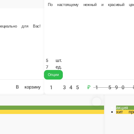
Букет с красной розой 50см
Красная шикарная роза 50см под ленту 
41 шт.
51 шт.
 шт.
71 шт.
 ед.
101 шт.
Опции
Опции
1 345 ₽
1 590 ₽
8 025 ₽
В корзину