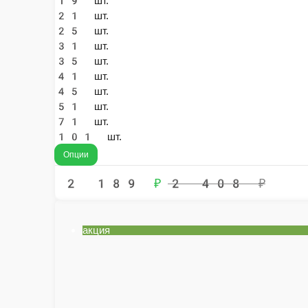
Гортензия с эвкалиптом
Пышная розовая гортензия с ароматным эвкалиптом по супер цене!
3 шт.
5 шт.
7 шт.
9 шт.