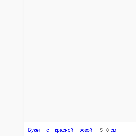
Кустовая роза Orange
Супер яркий букет из кустовой розы
15 шт.
21 шт.
25 шт.
Опции
2 985 ₽
3 490 ₽
В корзину
акция