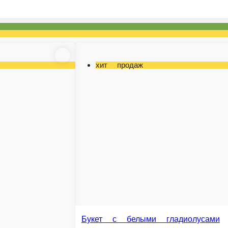
хит продаж
акция
хит продаж
Букет с белыми гладиолусами
По настоящему нежный и красивый цветок