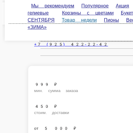
Мы рекомендуем
Популярное
Акция
Розы
Подольск
Корзины с цветами
Букеты для интерьера
Ро
недели
Пионы
Весна
Коллекция ДЕНЬ МАТ
ru
Настройки
+7 (925) 422-22-42
999 ₽
мин. сумма заказа
450 ₽
стоим. доставки
от
5 000 ₽