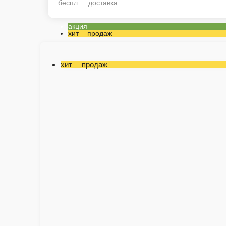
беспл. доставка
акция
хит продаж
хит продаж
Букет с розовой хризантемой
Нежно-розовая хризантема в стильной упаковке специально для Вас!