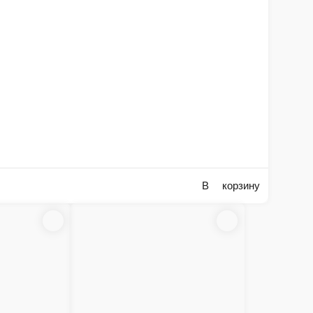
ороженое»
ов с эвкалиптом (возможен другой оттенок розовый гвоздики)