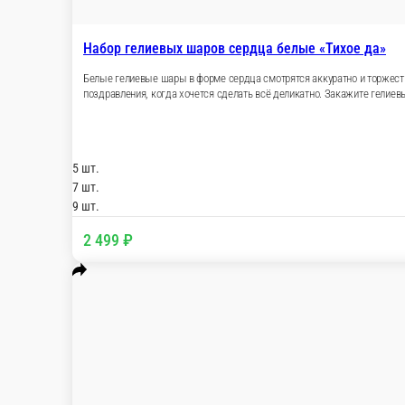
Набор гелиевых шаров сердца белые
Белые гелиевые шары в форме сердца смотрятся
набор выбирают для свадьбы, росписи, помолвк
CROCUSS.RU с доставкой по Подольску. Можно
5 шт.
7 шт.
9 шт.
2 499 ₽