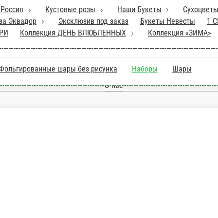
Розы Россия
Кустовые розы
Наши Букеты
ты для интерьера
Роза Эквадор
Эксклюзив п
на
Коллекция ДЕНЬ МАТЕРИ
Коллекция ДЕН
Главная
Отзывы
унком
Фольгированные шары без рисунка
На
О нас