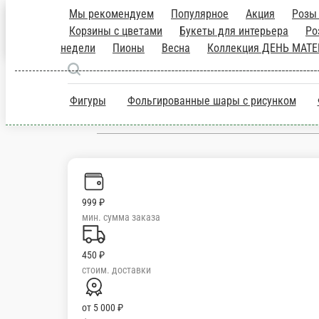
Мы рекомендуем
Популярное
Акция
гелиевые
Корзины с цветами
Буке
Подольск
СЕНТЯБРЯ
Товар недели
Пионы
Вес
«ЗИМА»
ru
Настройки
Фигуры
Фольгированные шары с рис
+7 (925) 422-22-42
999 ₽
мин. сумма заказа
450 ₽
стоим. доставки
от
5 000 ₽