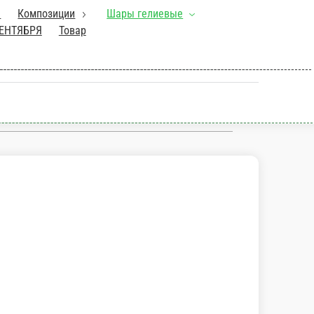
Сухоцветы
Композиции
Шары
од заказ
Букеты Невесты
1
Ь ВЛЮБЛЕННЫХ
Коллекция
боры
Шары