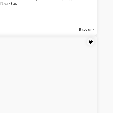
авкой по Подольску. Можно выбрать удобное
 - 3 шт. Шары звезды серебро ( D48 см) -
В корзину