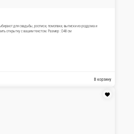
жны чистые оттенки и спокойный фон. Такой
ть всё деликатно. Закажите гелиевые шары в
екстом. Размер : D48 см
В корзину