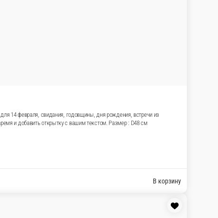
у задают романтичное настроение. Набор подходит
делать красиво и быстро. Закажите гелиевые
 вашим текстом. Размер : D48 см
В корзину