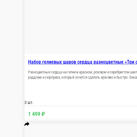
Набор гелиевых шаров сердца разноцв
Разноцветные сердца на гелии в красном, розов
для 14 февраля, свидания, годовщины, дня рож
шары в CROCUSS.RU с доставкой по Подольск
3 шт.
1 499 ₽