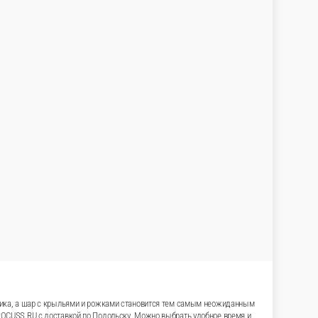
омантику, серебристые звезды дают эффект
ечают первым. Подходит для 14 февраля,