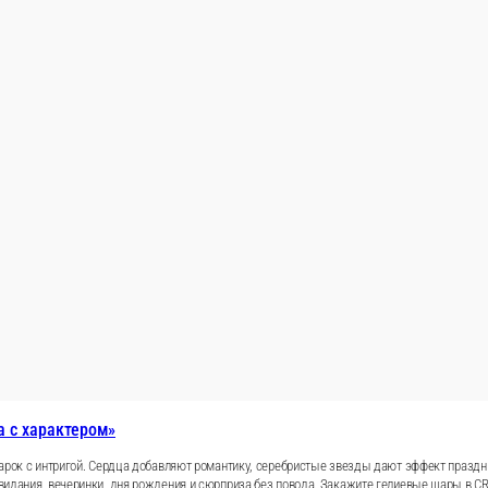
ца «Романтика с характером»
астроение и делает подарок с интригой. Сердца добавляют р
овится тем самым неожиданным акцентом, который все зам