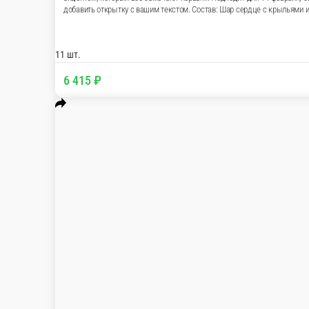
свидания, вечеринки, дня рождения и сюрприз
время и добавить открытку с вашим тексто
5 шт. Шары сердца красные (D48 см) - 
11 шт.
6 415 ₽