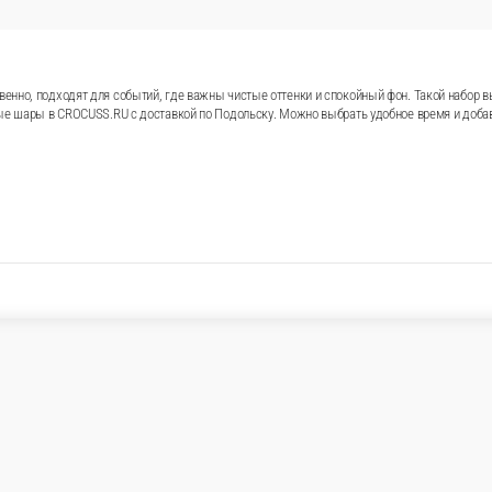
 «Тихое да»
 аккуратно и торжественно, подходят для событий, где ва
и, выписки из роддома и поздравления, когда хочется сдела
 выбрать удобное время и добавить открытку с вашим т