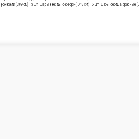
а без повода. Закажите гелиевые шары в CROCUSS.RU с дост
м. Состав: Шар сердце с крыльями и рожками (D89 см)
3 шт.