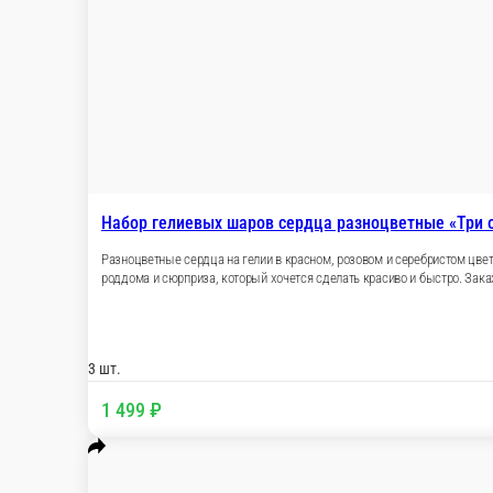
2 499 ₽
В корзину
Набор гелиевых шаров сердец «Три оттенка чувства»
Сдержанный блеск и яркий акцент в одном наборе. Одиннадцат
событию. Подходит для признания, свидания, годовщины, пред
Можно выбрать удобное время привоза и добавить открытку с в