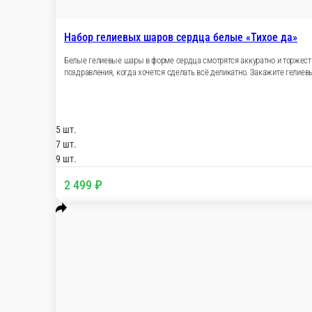
Набор гелиевых шаров сердца разноцветные «Три оттенка при
Разноцветные сердца на гелии в красном, розовом и серебрист
годовщины, дня рождения, встречи из роддома и сюрприза, ко
удобное время и добавить открытку с вашим текстом. Размер : 
3 шт.
1 499 ₽
В корзину