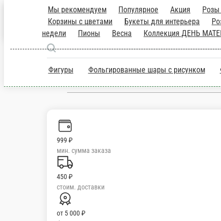
Мы рекомендуем
Популярное
Акция
Розы Россия
для интерьера
Роза Эквадор
Эксклюзив под заказ
Буке
ВЛЮБЛЕННЫХ
Коллекция «ЗИМА»
Фигуры
Фольгированные шары с рисунком
Фольгирова
Подольск
ru