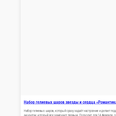
450 ₽
стоим. доставки
от
5 000 ₽
беспл. доставка