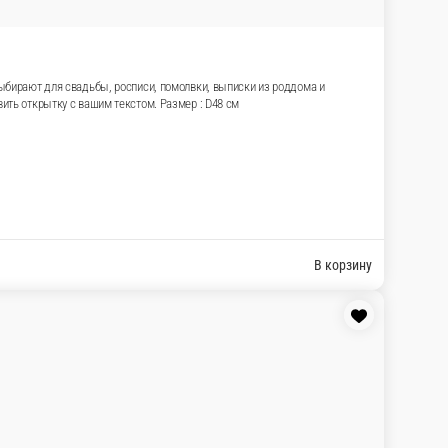
е настроение. Набор подходит для 14 февраля, свидания,
ары в CROCUSS.RU с доставкой по Подольску. Можно выбрать