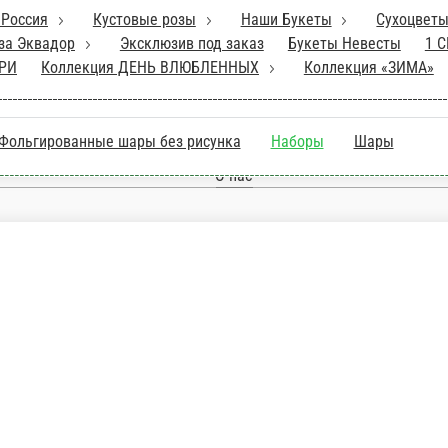
Кустовые розы
Наши Букеты
Сухоцветы
Композиц
ты Невесты
1 СЕНТЯБРЯ
Товар недели
Пионы
Весн
нные шары без рисунка
Наборы
Шары