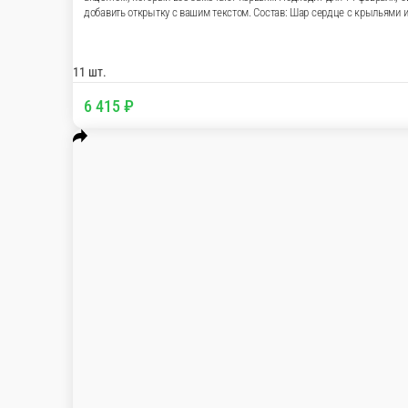
Набор гелиевых шаров звезды и сердца «Романтика с характер
Набор гелиевых шаров, который сразу задаёт настроение и дел
становится тем самым неожиданным акцентом, который все зам
в CROCUSS.RU с доставкой по Подольску. Можно выбрать удобн
серебро ( D48 см) - 5 шт. Шары сердца красные (D48 см) - 3 шт.
11 шт.
6 415 ₽
В корзину