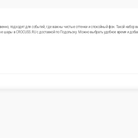
знания»
ом цвете создают праздничный акцент и сразу задают романтично
торый хочется сделать красиво и быстро. Закажите гелиевые ш
D48 см