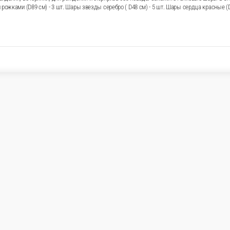
ом»
ает подарок с интригой. Сердца добавляют романтику, серебрист
ечают первым. Подходит для 14 февраля, свидания, вечеринки, 
ое время и добавить открытку с вашим текстом. Состав: Шар с