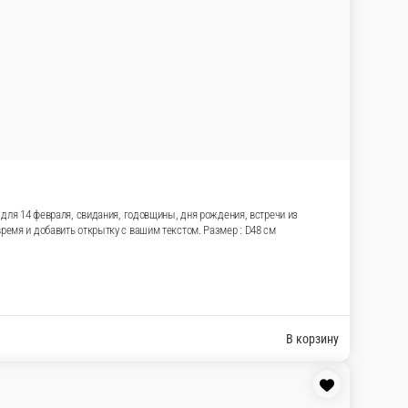
стом цвете создают красивый объём и сразу задают нужный тон
гелиевых шаров с доставкой в Подольске на CROCUSS.RU.