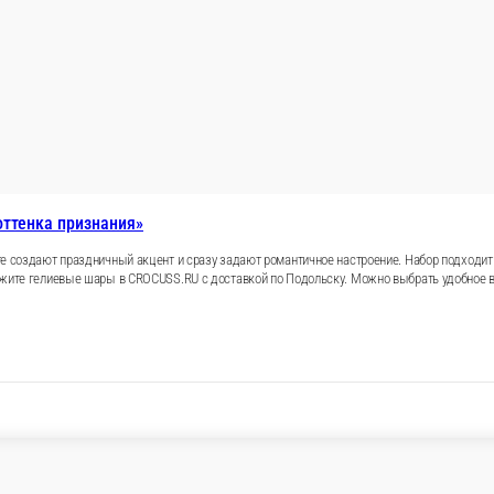
ь гелиевых шаров в форме сердца в красном, розовом и серебри
ложения, встречи из роддома и дня рождения. Закажите набор 
ашим текстом. Размер : D48 см