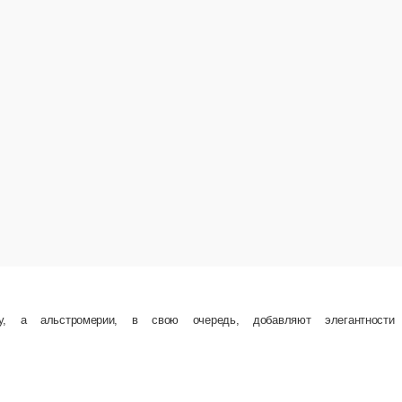
15 шт.
21 шт.
свою очередь, добавляют элегантности и утончённости.
31 шт.
41 шт.
51 шт.
71 шт.
101 шт.
1 830 ₽
В корзину