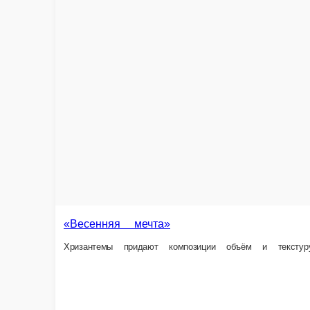
«Весенняя мечта»
Хризантемы придают композиции объём и текстуру, а альстромерии, в 
1 шт.
1 500 ₽