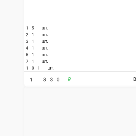
Лиловые тюльпаны
Лиловые тюльпаны символизируют благородство, утонченность и коро
элегантности и изысканности, делая их прекрасным выбором для особ
15 шт.
21 шт.
31 шт.
41 шт.