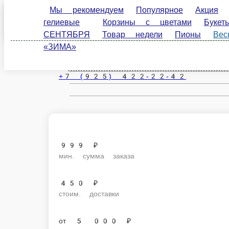
Мы рекомендуем
Популярное
Акция
Розы
Подольск
Корзины с цветами
Букеты для интерьера
Ро
недели
Пионы
Весна
Коллекция ДЕНЬ МАТ
ru
Настройки
+7 (925) 422-22-42
999 ₽
мин. сумма заказа
450 ₽
стоим. доставки
от
5 000 ₽