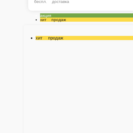
беспл. доставка
акция
хит продаж
хит продаж