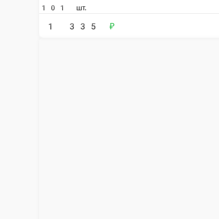
Малиновые тюльпаны
Малиново-красные тюльпаны, словно капли утренней росы, окутывают 
эмоции. Идеально подходит для выражения сильных чувств и восхище
15 шт.
21 шт.
31 шт.
41 шт.
51 шт.
71 шт.
101 шт.
1 335 ₽