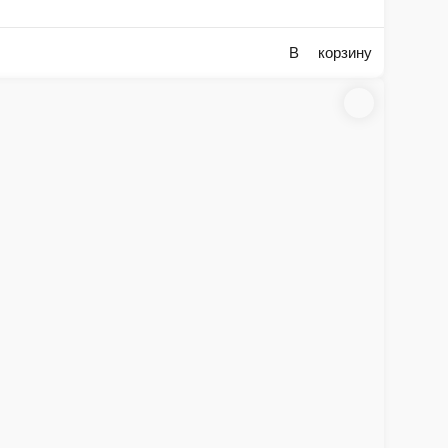
ии, станет ярким акцентом в любом интерьере и подарит незабываемые
В корзину